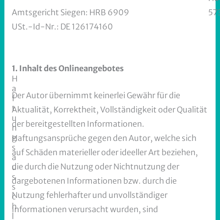
Amtsgericht Siegen:
HRB 6909
57
USt.-Id-Nr.:
DE 126174160
1. Inhalt des Onlineangebotes
H
a
Der Autor übernimmt keinerlei Gewähr für die
f
t
Aktualität, Korrektheit, Vollständigkeit oder Qualität
u
der bereitgestellten Informationen.
n
g
Haftungsansprüche gegen den Autor, welche sich
s
auf Schäden materieller oder ideeller Art beziehen,
a
die durch die Nutzung oder Nichtnutzung der
u
s
dargebotenen Informationen bzw. durch die
s
Nutzung fehlerhafter und unvollständiger
c
h
Informationen verursacht wurden, sind
l