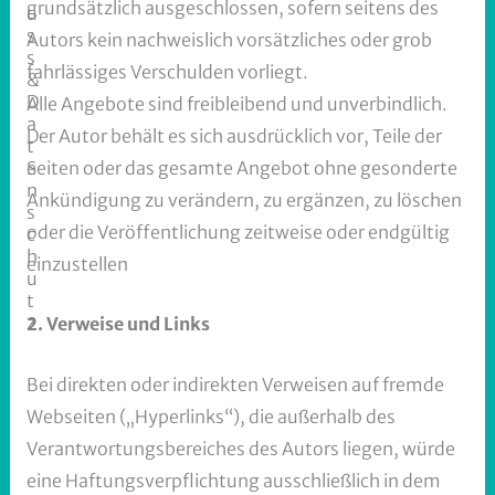
grundsätzlich ausgeschlossen, sofern seitens des
u
s
Autors kein nachweislich vorsätzliches oder grob
s
fahrlässiges Verschulden vorliegt.
&
D
Alle Angebote sind freibleibend und unverbindlich.
a
Der Autor behält es sich ausdrücklich vor, Teile der
t
Seiten oder das gesamte Angebot ohne gesonderte
e
n
Ankündigung zu verändern, zu ergänzen, zu löschen
s
oder die Veröffentlichung zeitweise oder endgültig
c
h
einzustellen
u
t
z
2. Verweise und Links
Bei direkten oder indirekten Verweisen auf fremde
Webseiten („Hyperlinks“), die außerhalb des
Verantwortungsbereiches des Autors liegen, würde
eine Haftungsverpflichtung ausschließlich in dem