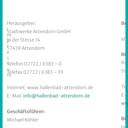
Herausgeber:
Be
I
Stadtwerke Attendorn GmbH
m
id
In der Stesse 14
p
r
57439 Attendorn
e
Bü
s
Ro
s
Telefon 02722 / 6383 – 0
u
59
Telefax 02722 / 6383 – 39
m
Tel
Internet: www.hallenbad-attendorn.de
E-
E-Mail
info@hallenbad-attendorn.de
ww
Geschäftsführer:
Bü
Michael Köhler
Ho